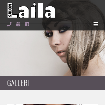
Gå til hovedindhold
VELKOMMEN
PROFIL
VI TILBYDER
GALLERI
GALLERI
KONTAKT
ONLINE BOOKING